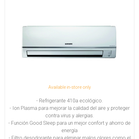
Capacidades Disponibles:
6.0 Tons
8.0 Tons
10.0 Tons
Hasta 30.0 Tons combinandolos entre si en un solo
sistema.
Available in-store only
- Refrigerante 410a ecológico.
- Ion Plasma para mejorar la calidad del aire y proteger
contra virus y alergias.
- Función Good Sleep para un mejor confort y ahorro de
energía
- Filtro desodorante para eliminar malos olores como el