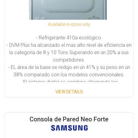
Available in-store only
- Refrigerante 410a ecológico.
- DVM Plus ha alcanzado el mas alto nivel de eficiencia en
la categoría de 8 y 10 Tons Superando en un 20% a sus
competidores.
- EL área de la base se redujo en un 41% y su peso en un
38% comparado con los modelos convencionales.
- El sistema digital se combina alternando los
compresores para darle una vida mas prolongada.
VIEW DETAILS
- Este sistema permite usar tuberías mas largas y mayor
altura en sus distancias.
- Diseñado para soportar altas presiones estáticas
Consola de Pared Neo Forte
- El sistema puede detectar exceso o falta de refrigerante
de manera automática.