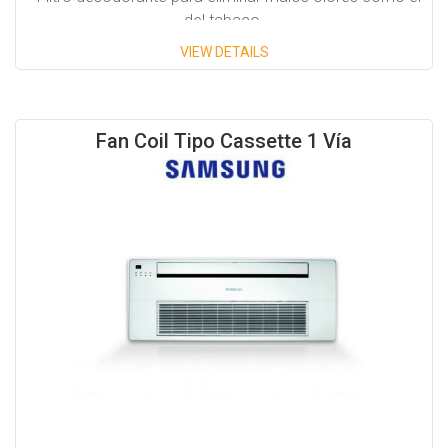
del tabaco.
VIEW DETAILS
Capacidades Disponibles:
6,000 BTU/H
Fan Coil Tipo Cassette 1 Vía
9,500 BTU/H
12,000 BTU/H
18,000 BTU/H
20,000 BTU/H