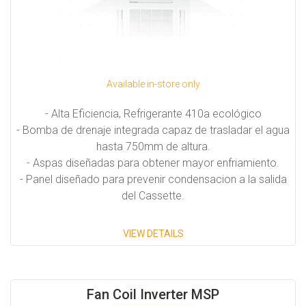
Available in-store only
- Alta Eficiencia, Refrigerante 410a ecológico
- Bomba de drenaje integrada capaz de trasladar el agua
hasta 750mm de altura.
- Aspas diseñadas para obtener mayor enfriamiento.
- Panel diseñado para prevenir condensacion a la salida
del Cassette.
Capacidades Disponibles:
VIEW DETAILS
24,000 BTU/H
36,000 BTU/H
Fan Coil Inverter MSP
48,000 BTU/H