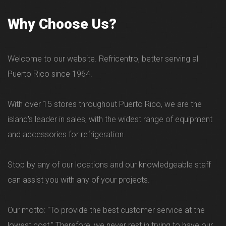
Dust collection
Why Choose Us?
Yes
Deodorizing filter
Yes
Welcome to our website. Refricentro, better serving all
Puerto Rico since 1964.
Comfort Sensor (Dust)
Yes
With over 15 stores throughout Puerto Rico, we are the
Sensor (Odor)
island's leader in sales, with the widest range of equipment
Yes
and accessories for refrigeration.
Off time setting
Stop by any of our locations and our knowledgeable staff
Yes
can assist you with any of your projects.
Childcare lock
Yes
Our motto: "To provide the best customer service at the
lowest cost." Therefore, we never rest in trying to have our