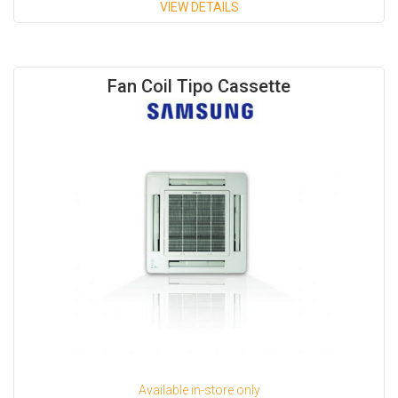
VIEW DETAILS
Capacidades Disponiblies:
9,500 BTU/H
Fan Coil Tipo Cassette
12,000 BTU/H
19,000 BTU/H
20,400 BTU/H
Available in-store only