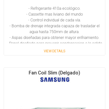
- Refrigerante 410a ecológico.
- Cassette mas liviano del mundo
- Control individual de cada vía.
- Bomba de drenaje integrada capaza de trasladar el
agua hasta 750mm de altura.
- Aspas diseñadas para obtener mayor enfriamiento.
- Panel diseñado para prevenir condensacion a la salida
del Cassette.
VIEW DETAILS
Capacidades Disponiblies:
Fan Coil Slim (Delgado)
15,300 BTU/H
19,000 BTU/H
24,200 BTU/H
30,700 BTU/H
39,200 BTU/H
48,000 BTU/H