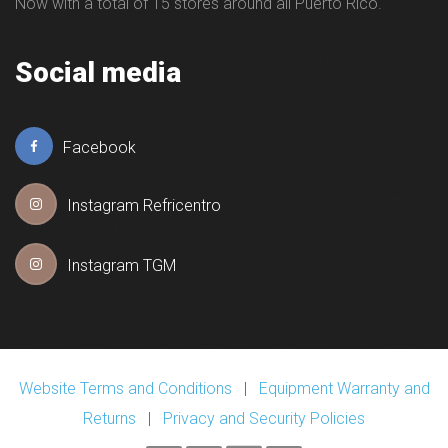
Now with a total of 15 stores around all Puerto Rico.
Social media
Facebook
Instagram Refricentro
Instagram TGM
Website Terms and Conditions
|
Equipment Warranty and
Returns
|
Privacy and Security Policies