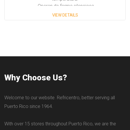
- Operan de forma silenciosa.
VIEW DETAILS
Why Choose Us?
Welcome to our website. Refricentro, better serving all
Puerto Rico since 1964.
With over 15 stores throughout Puerto Rico, we are the